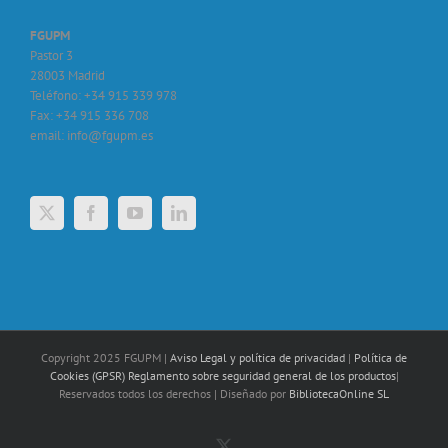
FGUPM
Pastor 3
28003 Madrid
Teléfono: +34 915 339 978
Fax: +34 915 336 708
email: info@fgupm.es
Copyright 2025 FGUPM |
Aviso Legal y política de privacidad
|
Política de
Cookies
(GPSR) Reglamento sobre seguridad general de los productos
|
Reservados todos los derechos | Diseñado por
BibliotecaOnline SL
X