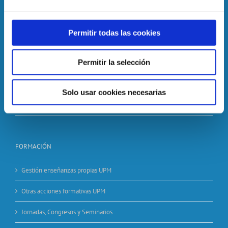
Informes de Gestión
el contenido y los anuncios, ofrecer funciones de redes
sociales y analizar el tráfico. Además, compartimos
Acuerdos de Encargo UPM a FGUPM
información sobre el uso que haga del sitio web con
Permitir todas las cookies
nuestros partners de redes sociales, publicidad y análisis
Valoración de nuestros servicios
web, quienes pueden combinarla con otra información
Permitir la selección
que les haya proporcionado o que hayan recopilado a
Plan de medidas antifraude de la FGUPM
partir del uso que haya hecho de sus servicios.
Perfil del Contratante
Solo usar cookies necesarias
Período pago mensual
FORMACIÓN
Gestión enseñanzas propias UPM
Otras acciones formativas UPM
Jornadas, Congresos y Seminarios