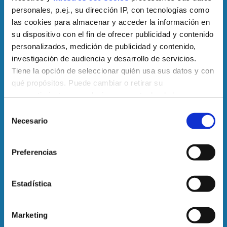
personales, p.ej., su dirección IP, con tecnologías como
Plataforma gestión proyectos
las cookies para almacenar y acceder la información en
su dispositivo con el fin de ofrecer publicidad y contenido
Descarga de documentos
personalizados, medición de publicidad y contenido,
investigación de audiencia y desarrollo de servicios.
Datos de facturación
Tiene la opción de seleccionar quién usa sus datos y con
Soporte técnico
qué propósitos. Puede cambiar o retirar su
consentimiento en cualquier momento desde la
Declaración de cookies o clicando en el Menú de
Selección
consentimiento.
Necesario
TRANSPARENCIA
de
consentimiento
Obtenga más información sobre cómo se procesan sus
Memoria de actividades
Preferencias
datos personales y establezca sus preferencias en la
Plan estratégico
sección de datos
. Puede cambiar o retirar su
consentimiento en cualquier momento en la Declaración
Estadística
Mapa de procesos de la FGUPM
de cookies.
Indicadores de Gestión
Marketing
Las cookies de este sitio web se usan para personalizar