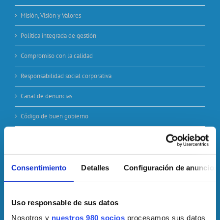
Misión, Visión y Valores
Política integrada de gestión
Compromiso con la calidad
Responsabilidad social corporativa
Canal de denuncias
Código de buen gobierno
Código ético
Informes de inversiones financieras
Consentimiento
Detalles
Configuración de anuncios
Plan de igualdad
Seguridad y salud en el trabajo
Uso responsable de sus datos
Identidad corporativa (logos)
Nosotros y
nuestros 980 socios
procesamos sus datos